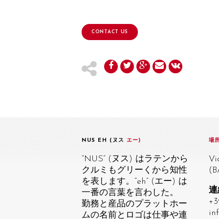
CONTACT US
NUS EH (ヌス
エー)
場
“NUS” (ヌス) はラテンから
Vi
クルミもグリーくから知性
(B
を表します。“eh” (エー) は
連
一番の言葉を言わした。
+3
勤務と産品のプラットホー
in
ムの名前とロゴは仕事や連