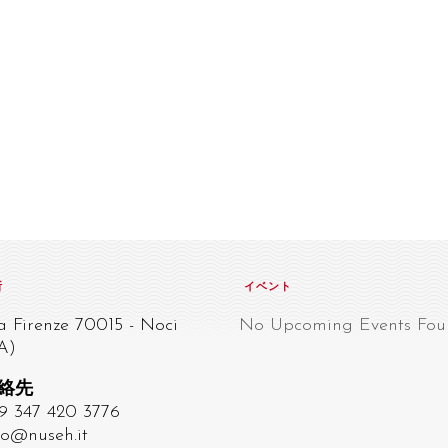
所
イベント
a Firenze 70015 - Noci
No Upcoming Events Fou
A)
絡先
9 347 420 3776
fo@nuseh.it