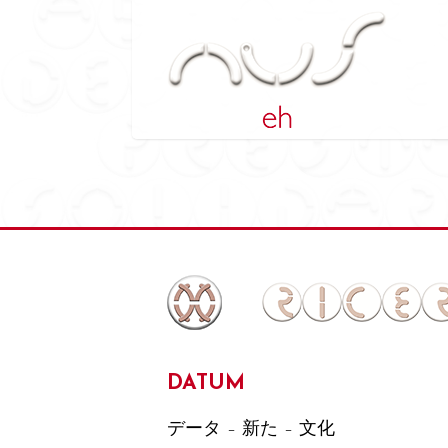
DATUM
データ – 新た – 文化