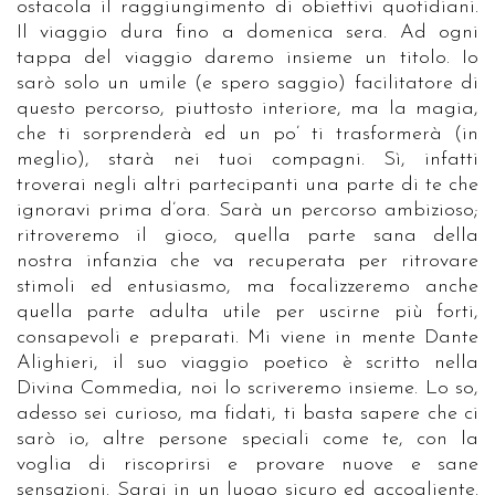
ostacola il raggiungimento di obiettivi quotidiani.
Il viaggio dura fino a domenica sera. Ad ogni
tappa del viaggio daremo insieme un titolo. Io
sarò solo un umile (e spero saggio) facilitatore di
questo percorso, piuttosto interiore, ma la magia,
che ti sorprenderà ed un po’ ti trasformerà (in
meglio), starà nei tuoi compagni. Sì, infatti
troverai negli altri partecipanti una parte di te che
ignoravi prima d’ora. Sarà un percorso ambizioso;
ritroveremo il gioco, quella parte sana della
nostra infanzia che va recuperata per ritrovare
stimoli ed entusiasmo, ma focalizzeremo anche
quella parte adulta utile per uscirne più forti,
consapevoli e preparati. Mi viene in mente Dante
Alighieri, il suo viaggio poetico è scritto nella
Divina Commedia, noi lo scriveremo insieme. Lo so,
adesso sei curioso, ma fidati, ti basta sapere che ci
sarò io, altre persone speciali come te, con la
voglia di riscoprirsi e provare nuove e sane
sensazioni. Sarai in un luogo sicuro ed accogliente.