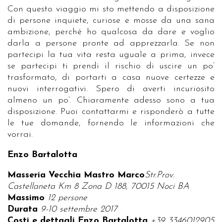
Con questo viaggio mi sto mettendo a disposizione
di persone inquiete, curiose e mosse da una sana
ambizione, perché ho qualcosa da dare e voglio
darla a persone pronte ad apprezzarla. Se non
partecipi la tua vita resta uguale a prima, invece
se partecipi ti prendi il rischio di uscire un po’
trasformato, di portarti a casa nuove certezze e
nuovi interrogativi. Spero di averti incuriosito
almeno un po’. Chiaramente adesso sono a tua
disposizione. Puoi contattarmi e risponderò a tutte
le tue domande, fornendo le informazioni che
vorrai.
Enzo Bartalotta
Masseria Vecchia Mastro Marco
Str.Prov.
Castellaneta Km 8 Zona D 188, 70015 Noci BA
Massimo
12 persone
Durata
9-10 settembre 2017
Costi e dettagli Enzo Bartalotta
+39 3346012905