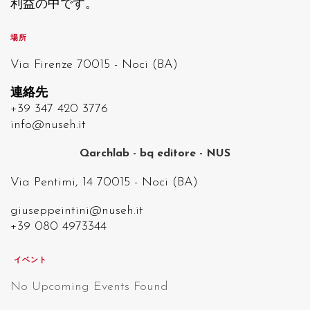
利益の中です。
場所
Via Firenze 70015 - Noci (BA)
連絡先
+39 347 420 3776
info@nuseh.it
Qarchlab - bq editore - NUS
Via Pentimi, 14 70015 - Noci (BA)
giuseppeintini@nuseh.it
+39 080 4973344
イベント
No Upcoming Events Found