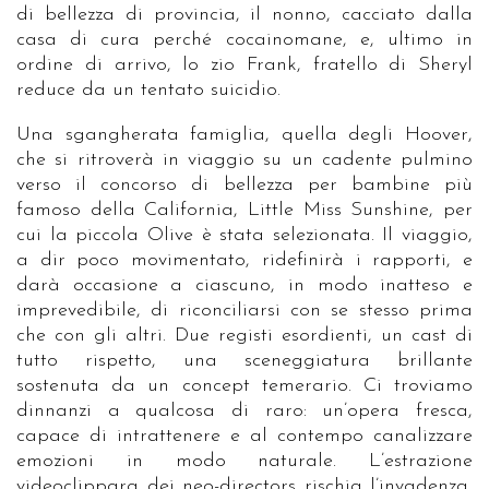
di bellezza di provincia, il nonno, cacciato dalla
casa di cura perché cocainomane, e, ultimo in
ordine di arrivo, lo zio Frank, fratello di Sheryl
reduce da un tentato suicidio.
Una sgangherata famiglia, quella degli Hoover,
che si ritroverà in viaggio su un cadente pulmino
verso il concorso di bellezza per bambine più
famoso della California, Little Miss Sunshine, per
cui la piccola Olive è stata selezionata. Il viaggio,
a dir poco movimentato, ridefinirà i rapporti, e
darà occasione a ciascuno, in modo inatteso e
imprevedibile, di riconciliarsi con se stesso prima
che con gli altri. Due registi esordienti, un cast di
tutto rispetto, una sceneggiatura brillante
sostenuta da un concept temerario. Ci troviamo
dinnanzi a qualcosa di raro: un’opera fresca,
capace di intrattenere e al contempo canalizzare
emozioni in modo naturale. L’estrazione
videoclippara dei neo-directors rischia l’invadenza,